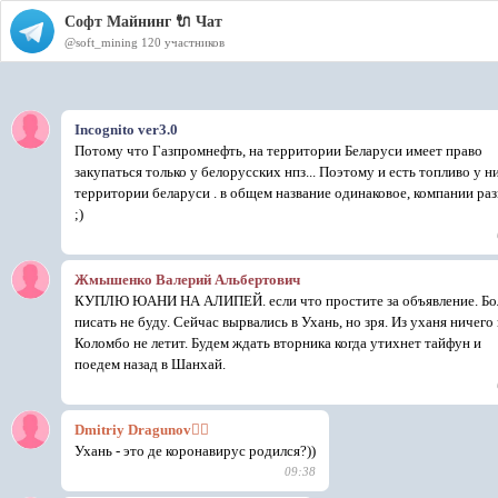
Софт Майнинг 🔌 Чат
@soft_mining
120 участников
Incognito ver3.0
Потому что Газпромнефть, на территории Беларуси имеет право
закупаться только у белорусских нпз... Поэтому и есть топливо у н
территории беларуси . в общем название одинаковое, компании ра
;)
Жмышенко Валерий Альбертович
КУПЛЮ ЮАНИ НА АЛИПЕЙ. если что простите за объявление. Б
писать не буду. Сейчас вырвались в Ухань, но зря. Из уханя ничего 
Коломбо не летит. Будем ждать вторника когда утихнет тайфун и
поедем назад в Шанхай.
Dmitriy Dragunov🏴‍☠️
Ухань - это де коронавирус родился?))
09:38