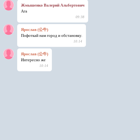
Жмышенко Валерий Альбертович
Ага
09:38
Ярослав (公牛)
Пофоткай нам город и обстановку.
10:14
Ярослав (公牛)
Интересно же
10:14