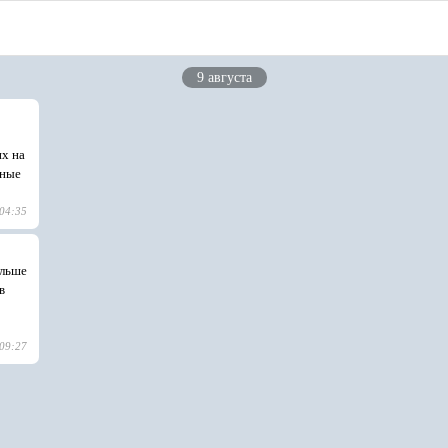
9 августа
их на
зные
04:35
ольше
в
09:27