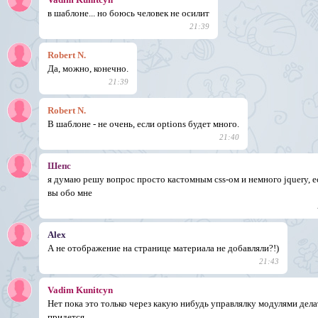
в шаблоне... но боюсь человек не осилит
21:39
Robert N.
Да, можно, конечно.
21:39
Robert N.
В шаблоне - не очень, если options будет много.
21:40
Шепс
я думаю решу вопрос просто кастомным css-ом и немного jquery, е
вы обо мне
Alex
А не отображение на странице материала не добавляли?!)
21:43
Vadim Kunitcyn
Нет пока это только через какую нибудь управлялку модулями дела
придется.