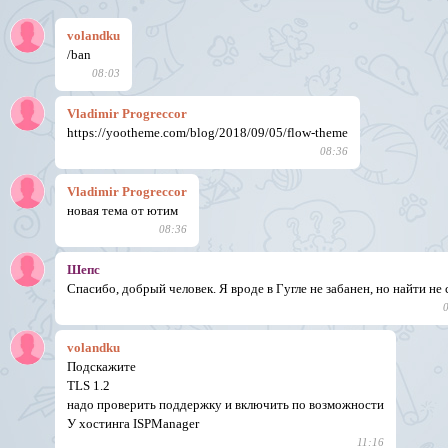
volandku
/ban
08:03
Vladimir Progreccor
https://yootheme.com/blog/2018/09/05/flow-theme
08:36
Vladimir Progreccor
новая тема от ютим
08:36
Шепс
Спасибо, добрый человек. Я вроде в Гугле не забанен, но найти не 
volandku
Подскажите
TLS 1.2
надо проверить поддержку и включить по возможности
У хостинга ISPManager
11:16