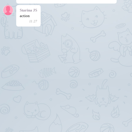
Starina JS
action
11:27