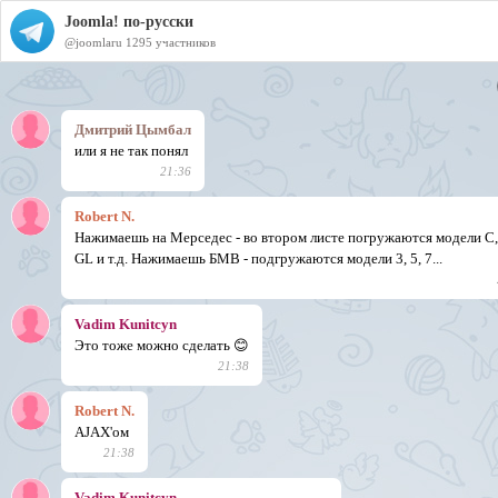
Joomla! по-русски
@joomlaru
1295 участников
Дмитрий Цымбал
или я не так понял
21:36
Robert N.
Нажимаешь на Мерседес - во втором листе погружаются модели C, 
GL и т.д. Нажимаешь БМВ - подгружаются модели 3, 5, 7...
Vadim Kunitcyn
Это тоже можно сделать 😊
21:38
Robert N.
AJAX'ом
21:38
Vadim Kunitcyn