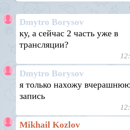
Dmytro Borysov
ку, а сейчас 2 часть уже в
трансляции?
12
Dmytro Borysov
я только нахожу вчерашню
запись
12
Mikhail Kozlov