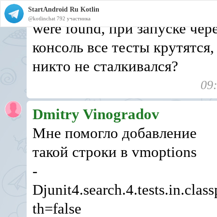
вообще говорит, что no tests
StartAndroid Ru Kotlin
@kotlinchat
792 участника
were found, при запуске чер
консоль все тесты крутятся,
никто не сталкивался?
09
Dmitry Vinogradov
Мне помогло добавление
такой строки в vmoptions
-
Djunit4.search.4.tests.in.class
th=false