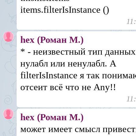
items.filterIsInstance
()
11
hex (Роман М.)
* - неизвестный тип данных
нулабл или ненулабл. А
filterIsInstance
я так понима
отсеит всё что не Any!!
11
hex (Роман М.)
может имеет смысл привест