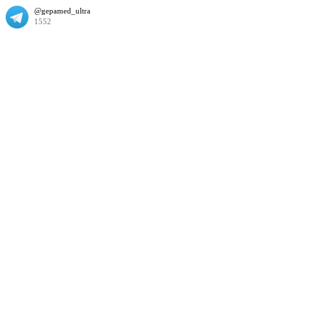
@gepamed_ultra
1552