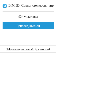
BIM 5D: Сметы, стоимость, управление ресурсами и BIM проектом
934 участника
Присоединиться
(
)
Telegram виджет на сайт
скрыть это